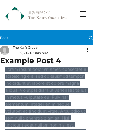
Post
The Kaifa Group
Jul 20, 2020
1 min read
Example Post 4
Lorem ipsum dolor sit amet, consectetur 
adipiscing elit, sed do eiusmod tempor 
incididunt ut labore et dolore magna 
aliqua. Volutpat diam ut venenatis tellus 
in metus vulputate eu. Pulvinar 
elementum integer enim neque 
volutpat ac tincidunt vitae. Arcu odio ut 
sem nulla pharetra diam sit. Nisl 
tincidunt eget nullam non nisi est. 