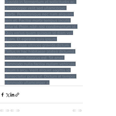
Gravida in fermentum et sollicitudin ac. 
Ullamcorper velit sed ullamcorper 
morbi. Pellentesque nec nam aliquam 
sem et. Facilisi morbi tempus iaculis 
urna id. Proin nibh nisl condimentum id. 
Quis varius quam quisque id diam vel 
quam. Et egestas quis ipsum 
suspendisse ultrices gravida dictum. 
Tellus in hac habitasse platea dictumst 
vestibulum rhoncus est. Sit amet 
commodo nulla facilisi nullam vehicula 
ipsum a arcu. Velit aliquet sagittis id 
consectetur purus ut. Dictum at tempor 
commodo ullamcorper a.